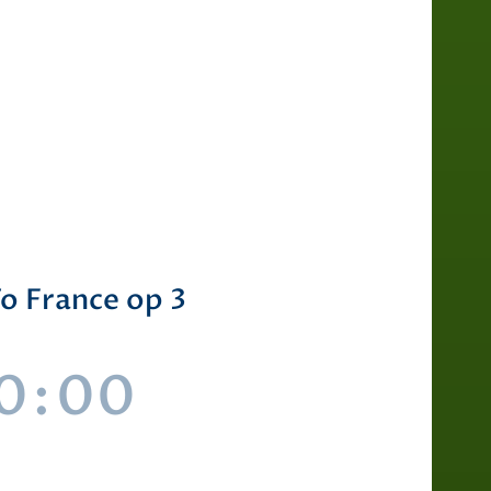
To France op 3
0
:
00
(s)
Second(s)