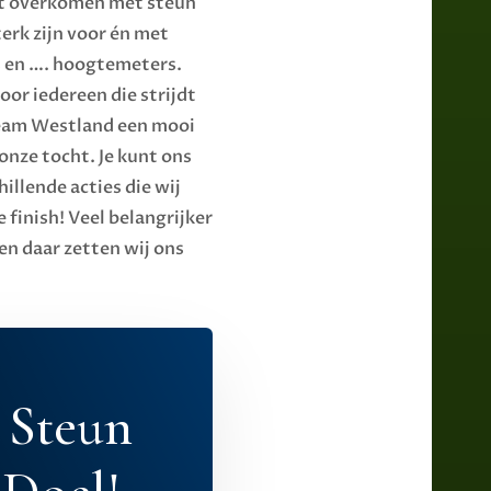
et overkomen met steun
erk zijn voor én met
ns en …. hoogtemeters.
oor iedereen die strijdt
Team Westland een mooi
onze tocht. Je kunt ons
llende acties die wij
e finish! Veel belangrijker
 en daar zetten wij ons
 Steun