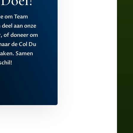
Doel!
ssie om Team
 deel aan onze
, of doneer om
 naar de Col Du
maken. Samen
chil!