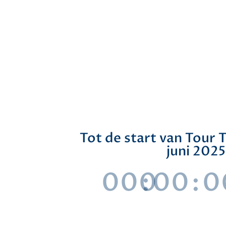
Tot de start van Tour 
juni 2025
000
:
00
:
0
Dag(en)
Uur(s)
Minute