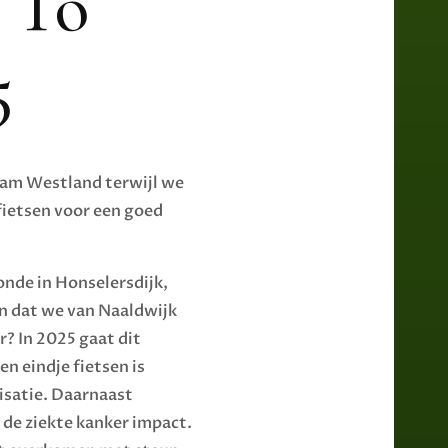
 To
5
eam Westland terwijl we
fietsen voor een goed
onde in Honselersdijk,
n dat we van Naaldwijk
? In 2025 gaat dit
n eindje fietsen is
isatie. Daarnaast
k de ziekte kanker impact.