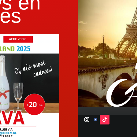
s en
es