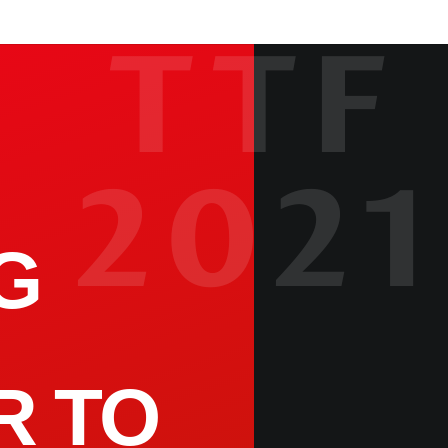
TTF
2021
G
R TO