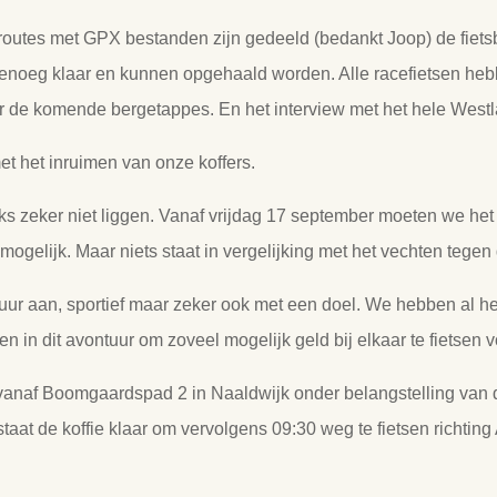
routes met GPX bestanden zijn gedeeld (bedankt Joop) de fietsb
nagenoeg klaar en kunnen opgehaald worden. Alle racefietsen 
r de komende bergetappes. En het interview met het hele Westl
 het inruimen van onze koffers.
s zeker niet liggen. Vanaf vrijdag 17 september moeten we het z
mogelijk. Maar niets staat in vergelijking met het vechten tegen 
uur aan, sportief maar zeker ook met een doel. We hebben al 
nen in dit avontuur om zoveel mogelijk geld bij elkaar te fietsen
vanaf Boomgaardspad 2 in Naaldwijk onder belangstelling van d
taat de koffie klaar om vervolgens 09:30 weg te fietsen richtin