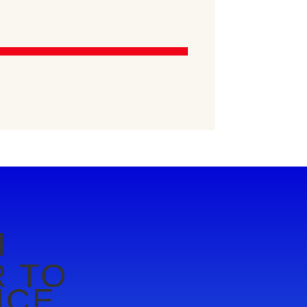
M
 TO
NCE