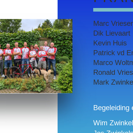
Marc Vriese
Dik Lievaart
Kevin Huis
Patrick vd E
Marco Wolt
Ronald Vrie
Mark Zwinke
Begeleiding 
Wim Zwinke