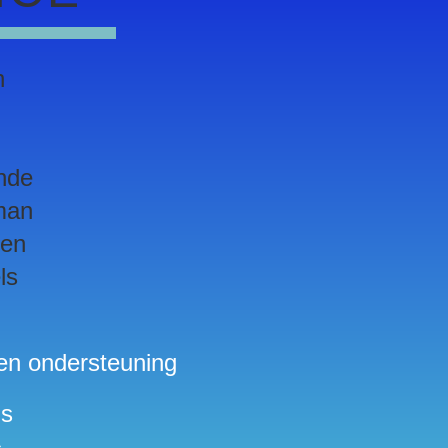
n
nde
man
sen
ls
en ondersteuning
ls